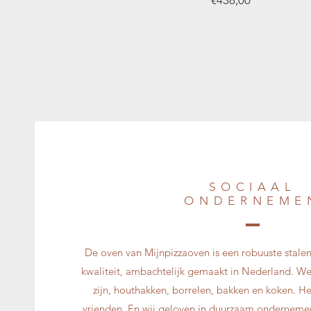
SOCIAAL
ONDERNEME
De oven van Mijnpizzaoven is een robuuste stale
kwaliteit, ambachtelijk gemaakt in Nederland. We 
zijn, houthakken, borrelen, bakken en koken. Het
vrienden. En wij geloven in duurzaam ondernemen.