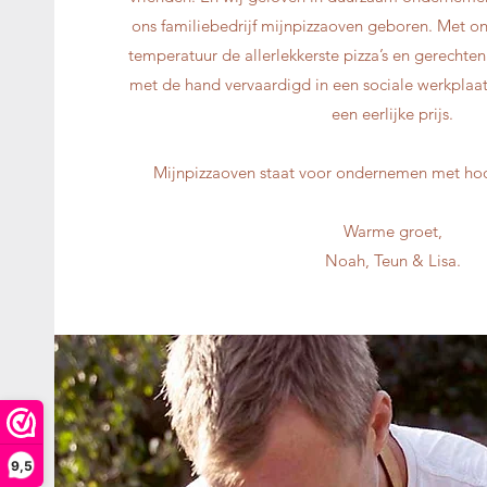
ons familiebedrijf mijnpizzaoven geboren. Met o
temperatuur de allerlekkerste pizza’s en gerecht
met de hand vervaardigd in een sociale werkplaat
een eerlijke prijs.
Mijnpizzaoven staat voor ondernemen met hoo
Warme groet,
Noah, Teun & Lisa.
9,5