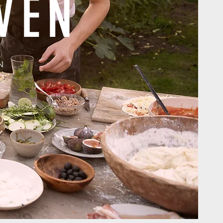
VEN
N