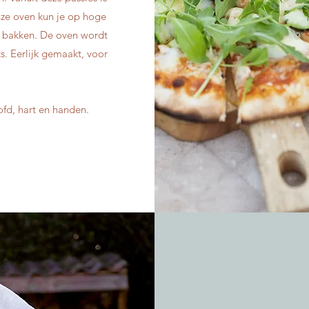
nze oven kun je op hoge
en bakken. De oven wordt
s. Eerlijk gemaakt, voor
fd, hart en handen.