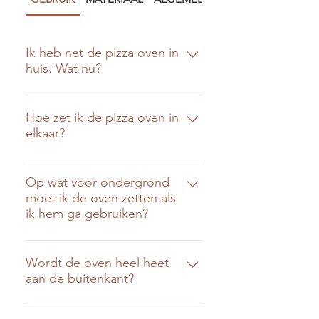
Ik heb net de pizza oven in
huis. Wat nu?
Gefeliciteerd! Zoek een mooi
plekje in de tuin voor je nieuwe
Hoe zet ik de pizza oven in
elkaar?
vriend, met een beetje ruimte aan
alle kanten. Zet hem in elkaar, en
...
bakken maar! Heb je al een
Op wat voor ondergrond
stoeptegel in huis? Deze plaats je
moet ik de oven zetten als
als bodem in de oven, hier bak je
ik hem ga gebruiken?
de pizza's op. Een stoeptegel haal
je bij de bouwmarkt voor €1.
De oven wordt zeer heet, houd
daar rekening mee qua veiligheid
Wordt de oven heel heet
aan de buitenkant?
maar ook qua ondergrond waar je
hem opzet. We raadden je aan om
De oven wordt ook heet aan de
voor de zekerheid enkele stenen