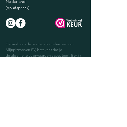
Nederland
(op afspraak)
Gebruik van deze site, als onderdeel van
Mijnpizzaoven BV, betekent dat je
de
algemene voorwaarden
accepteert. Bekijk
onze
garantie en herroepingsregeling
. Voor
een goede gebruikservaring maken wij gebruik
van cookies -
privacy policy
. © 2026
Mijnpizzaoven - KVK
57404089