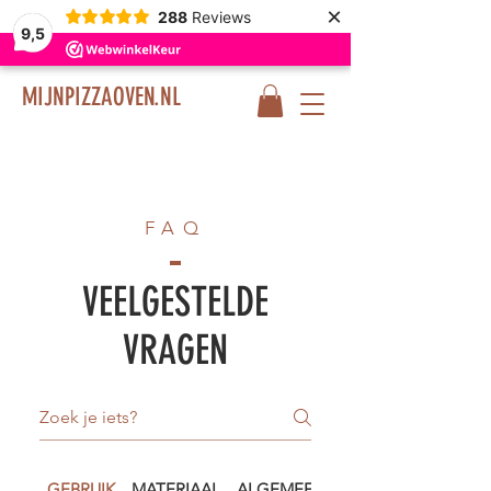
×
288
Reviews
9,5
MIJNPIZZAOVEN.NL
FAQ
VEELGESTELDE
VRAGEN
GEBRUIK
MATERIAAL
ALGEMEEN
BEZORGING & RE