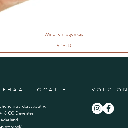
Wind- en regenkap
Prijs
€ 19,80
AFHAAL LOCATIE
VOLG ON
chonenvaardersstraat 9,
418 CC Deventer
ederland
op afspraak)