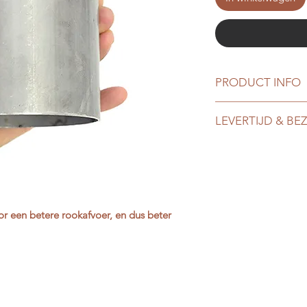
PRODUCT INFO
Wind- en regenk
LEVERTIJD & BE
van mijn pizza o
Gewicht van de k
Levertijd: 3 - 6 wer
Materiaal: staal 
DC01 en normcod
Onze pizza oven en
De wind-en regen
een sociale werkpla
daarom roesten of
hebben gekozen dit 
Uiteindelijkzal 
r een betere rookafvoer, en dus beter
doen kunnen leverti
goud bruine kleur 
gewend bent bij in
Bezorgkosten
Je kunt er voor kie