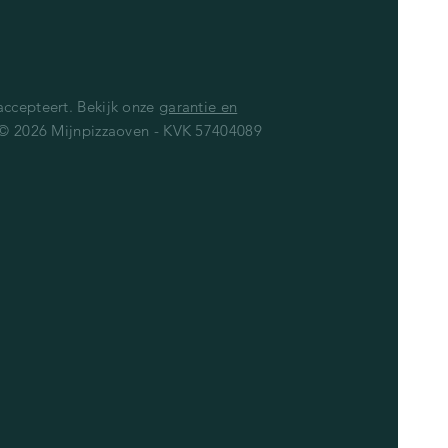
ccepteert. Bekijk onze
garantie en
 © 2026 Mijnpizzaoven - KVK 57404089