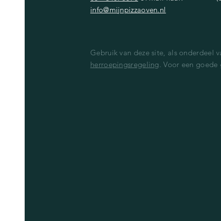
info@mijnpizzaoven.nl
Gebruik van deze site, als onderdeel 
herroepingsregeling
. Voor een goede 