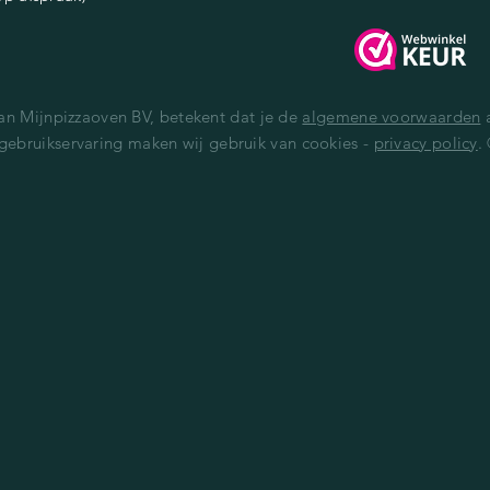
van Mijnpizzaoven BV, betekent dat je de
algemene voorwaarden
a
gebruikservaring maken wij gebruik van cookies -
privacy policy
.