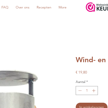
FAQ
Over ons
Recepten
More
Wind- en
Prijs
€ 19,80
Aantal
*
In winkelwagen