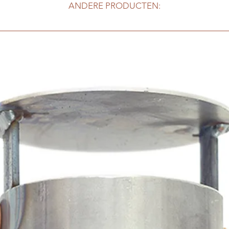
laten verzenden, of 
ANDERE PRODUCTEN:
bezorgkosten bedrag
of accessoire, en € 2
accessoires.
Zelf ophalen?
We sturen u een mail
met verdere instruct
is: Schonenvaarders
Openingstijden: ma 